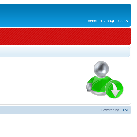
vendredi 7 ao�t | 03:35
Powered by
OXML